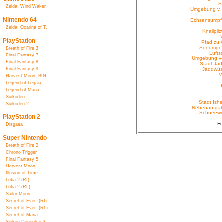
S
Zelda: Wind Waker
Umgebung v. 
Nintendo 64
Echsensumpf 
Zelda: Ocarina of T.
Knallpil
PlayStation
Pfad zu
Seeumgeb
Breath of Fire 3
Lufts
Final Fantasy 7
Umgebung vo
Final Fantasy 8
Stadt Jad
Final Fantasy 9
Jaddwüs
V
Harvest Moon: BtN
Legend of Legaia
Legend of Mana
Suikoden
Stadt Ish
Suikoden 2
Nebenaufgab
Schneewüs
PlayStation 2
Fo
Disgaea
Super Nintendo
Breath of Fire 2
Chrono Trigger
Final Fantasy 5
Harvest Moon
Illusion of Time
Lufia 2 (RI)
Lufia 2 (RL)
Sailor Moon
Secret of Ever. (RI)
Secret of Ever. (RL)
Secret of Mana
Seiken Densetsu 3