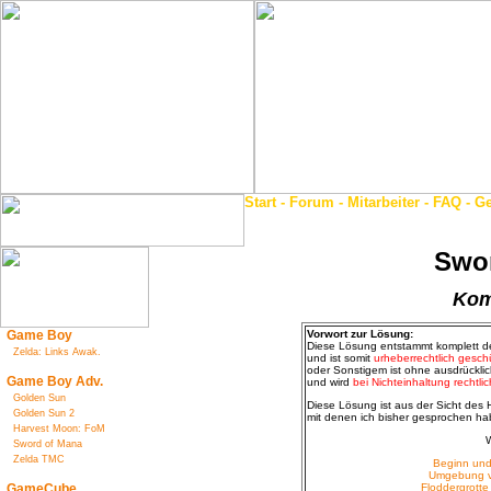
Start
-
Forum
-
Mitarbeiter
-
FAQ
-
Ge
Swo
Kom
Game Boy
Vorwort zur Lösung:
Diese Lösung entstammt komplett d
Zelda: Links Awak.
und ist somit
urheberrechtlich geschü
oder Sonstigem ist ohne ausdrückli
Game Boy Adv.
und wird
bei Nichteinhaltung rechtlic
Golden Sun
Diese Lösung ist aus der Sicht des 
Golden Sun 2
mit denen ich bisher gesprochen ha
Harvest Moon: FoM
W
Sword of Mana
Zelda TMC
Beginn und
Umgebung vo
GameCube
Floddergrott