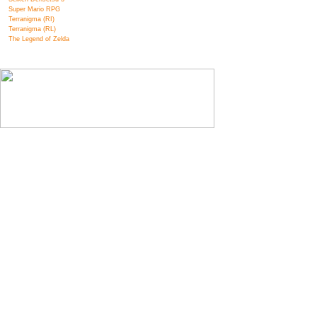
Super Mario RPG
Terranigma (RI)
Terranigma (RL)
The Legend of Zelda