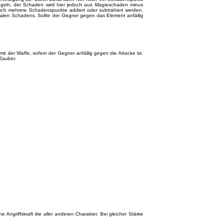
Regeln, der Schaden wird hier jedoch aus Magieschaden minus
ch mehrere Schadenspunkte addiert oder subtrahiert werden.
alen Schadens. Sollte der Gegner gegen das Element anfällig
t der Waffe, sofern der Gegner anfällig gegen die Attacke ist.
Zauber.
 Angriffskraft die aller anderen Charakter. Bei gleicher Stärke