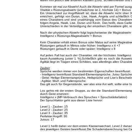
wären ihm jedoch alle anderen Klassen (Lord, Schwertmeister und Due
Kommen wir mal zur Abwehr! Auch die Abwehr wird per Formel ausg
Vitalität x Rüstungsabwehr (schwächste ist 2, höchste 14) + Bonus
Ein Unterschied zur Angriffskraft ist, dass die Abwehr nicht über 
erreichen, gefolgt von Duran, Lise, Hawk, Angela und schließlich
eines Charakters und sind unabhängig vom Status des Charakters. 
folgen Angela, Hawk, Lise, Duran und Kevin. Das heißt, dass Carlie
Unterschieden in der Verteidigung der einzelnen Charaktere gibt, s
Nach der physischen Abwehr folgt logischerweise die Magieabwehr
Intelligenz x Rüstungs-Magieabwehr + Bonus
Kein Charakter erhält einen Bonus oder Malus auf seine Magieabwe
Rüstungen gekauft in Mintos oder früher: Intelligenz x 4 +7
Rüstungen gekauft in Diorre oder später: Intelligenz x 8
Auf jeden Fall hat auch der Charakter, mit der höchsten Intellige
kaum Auswirkung (unter 1 %).Schließlich gibt es noch die Ausweich
Agilität liegt im Tragen eines Schildes, was allerdings allen Chara
Zauber
Sprüche werden immer von bestimmten Eigenschaften beeinflusst:
- Intelligenz beeinflusst Standard-Elementarsprüche, Jutsu Sprüch
- Geist: Heilige Elementarsprüche, Heilsprüche und Lise's Beschw
- Agilität: Wurf- und Fallensprüche
Das gilt auch für Gegenstände, wer also eine Axt wirft, sollte eine h
Los gehts mit der ersten Gruppe, zu der die Standard-Elementarspr
durch Geist ersetzen:
Intelligenz x (MP-Verbrauch des Spruches + Spruchstärkefaktor)
Der Spruchfaktor geht aus dieser Liste hervor:
Level 1 - Zauber: 15
Level 2 - Zauber: 25
Level 3 - Zauber: 35
Perfekter Angriff: 30
Jutsus: 17
Level 1 heißt dabei vor dem ersten Klassenwechsel, Level 2 danac
des jeweiligen Geistes beeinflusst.Die Schadensberechnung bei C