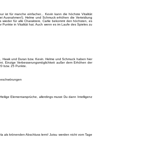
ur ist für manche einfacher... Kevin kann die höchste Vitalität
r zwei Ausnahmen!). Helme und Schmuck erhöhen die Verteidiung
s wieder für alle Charaktere, Carlie bekommt den höchsten, es
r Punkte in Vitalität hat. Auch wenn es im Laufe des Spieles zu
 Lise, Hawk und Duran bzw. Kevin. Helme und Schmuck haben hier
ekannt. Einzige Verbesserungsmöglichkeit außer dem Erhöhen der
 20 bzw. 25 Punkte.
s Beschwörungen
Heilige Elementarsprüche, allerdings musst Du dann Intelligenz
la als krönenden Abschluss lernt! Jutsu werden nicht vom Tage