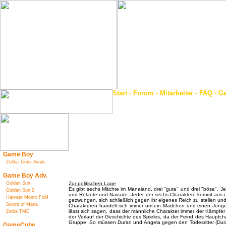
Start
-
Forum
-
Mitarbeiter
-
FAQ
-
Ge
Game Boy
Zelda: Links Awak.
Game Boy Adv.
Golden Sun
Zur politischen Lage
Es gibt sechs Mächte im Manaland, drei "gute" und drei "böse". J
Golden Sun 2
und Rolante und Navarre. Jeder der sechs Charaktere kommt aus eine
Harvest Moon: FoM
gezwungen, sich schließlich gegen ihr eigenes Reich zu stellen 
Sword of Mana
Charakteren handelt sich immer um ein Mädchen und einen Jungen
lässt sich sagen, dass der männliche Charakter immer der Kämpfer 
Zelda TMC
der Verlauf der Geschichte des Spieles, da der Feind des Hauptcha
Gruppe. So müssen Duran und Angela gegen den Todesritter (Duran
GameCube