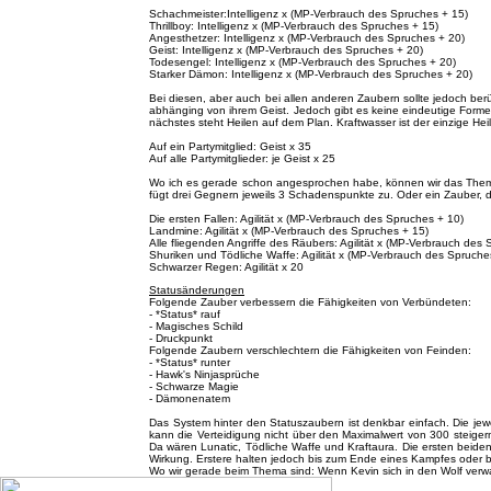
Schachmeister:Intelligenz x (MP-Verbrauch des Spruches + 15)
Thrillboy: Intelligenz x (MP-Verbrauch des Spruches + 15)
Angesthetzer: Intelligenz x (MP-Verbrauch des Spruches + 20)
Geist: Intelligenz x (MP-Verbrauch des Spruches + 20)
Todesengel: Intelligenz x (MP-Verbrauch des Spruches + 20)
Starker Dämon: Intelligenz x (MP-Verbrauch des Spruches + 20)
Bei diesen, aber auch bei allen anderen Zaubern sollte jedoch be
abhänging von ihrem Geist. Jedoch gibt es keine eindeutige Forme
nächstes steht Heilen auf dem Plan. Kraftwasser ist der einzige Heil
Auf ein Partymitglied: Geist x 35
Auf alle Partymitglieder: je Geist x 25
Wo ich es gerade schon angesprochen habe, können wir das Thema a
fügt drei Gegnern jeweils 3 Schadenspunkte zu. Oder ein Zauber, der
Die ersten Fallen: Agilität x (MP-Verbrauch des Spruches + 10)
Landmine: Agilität x (MP-Verbrauch des Spruches + 15)
Alle fliegenden Angriffe des Räubers: Agilität x (MP-Verbrauch des
Shuriken und Tödliche Waffe: Agilität x (MP-Verbrauch des Spruche
Schwarzer Regen: Agilität x 20
Statusänderungen
Folgende Zauber verbessern die Fähigkeiten von Verbündeten:
- *Status* rauf
- Magisches Schild
- Druckpunkt
Folgende Zaubern verschlechtern die Fähigkeiten von Feinden:
- *Status* runter
- Hawk's Ninjasprüche
- Schwarze Magie
- Dämonenatem
Das System hinter den Statuszaubern ist denkbar einfach. Die jewe
kann die Verteidigung nicht über den Maximalwert von 300 steigern
Da wären Lunatic, Tödliche Waffe und Kraftaura. Die ersten beiden
Wirkung. Erstere halten jedoch bis zum Ende eines Kampfes oder bis 
Wo wir gerade beim Thema sind: Wenn Kevin sich in den Wolf verwande