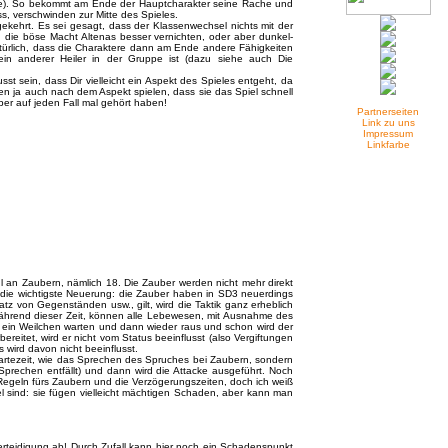
tete). So bekommt am Ende der Hauptcharakter seine Rache und
s, verschwinden zur Mitte des Spieles.
ekehrt. Es sei gesagt, dass der Klassenwechsel nichts mit der
n die böse Macht Altenas besser vernichten, oder aber dunkel-
atürlich, dass die Charaktere dann am Ende andere Fähigkeiten
in anderer Heiler in der Gruppe ist (dazu siehe auch Die
sst sein, dass Dir vielleicht ein Aspekt des Spieles entgeht, da
n ja auch nach dem Aspekt spielen, dass sie das Spiel schnell
er auf jeden Fall mal gehört haben!
Partnerseiten
Link zu uns
Impressum
Linkfarbe
l an Zaubern, nämlich 18. Die Zauber werden nicht mehr direkt
t die wichtigste Neuerung: die Zauber haben in SD3 neuerdings
atz von Gegenständen usw., gilt, wird die Taktik ganz erheblich
Während dieser Zeit, können alle Lebewesen, mit Ausnahme des
, ein Weilchen warten und dann wieder raus und schon wird der
reitet, wird er nicht vom Status beeinflusst (also Vergiftungen
 wird davon nicht beeinflusst.
Wartezeit, wie das Sprechen des Spruches bei Zaubern, sondern
 Sprechen entfällt) und dann wird die Attacke ausgeführt. Noch
Regeln fürs Zaubern und die Verzögerungszeiten, doch ich weiß
iel sind: sie fügen vielleicht mächtigen Schaden, aber kann man
erteidigung ab! Durch Zufall kann hier noch ein Schadenspunkt