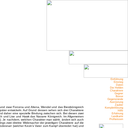
Einführung
Einstieg
Daten
Die Helden
Charaktere
Gegner
Bosse
Gegenstände
Ausrüstung
Zauber
n und zwar Forcena und Altena, Wendel und das Biestkönigreich
Komplettlösung
 später entwickeln. Auf Grund dessen sehen sich drei Charaktere
Hilfe
 daher eine spezielle Bindung zwischen sich. Bei diesen zwei
Erfahrung
ch und Lise und Hawk das Navarre Königreich. Im Allgemeinen
Landkarte
Profiwissen
rt). Je nachdem, welchen Charakter man wählt, ändert sich auch
ngs zwei direkte Widersacher der jeweiligen Charaktere auf die
odesnarr (welcher Kevin’s Vater zum Kampf überredet hat) und