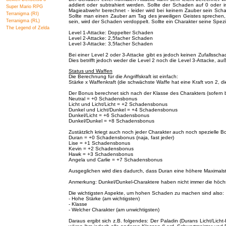
addiert oder subtrahiert werden. Sollte der Schaden auf 0 oder
Super Mario RPG
Magieabwehr berechnet - leider wird bei keinem Zauber sein Sc
Terranigma (RI)
Sollte man einen Zauber am Tag des jeweiligen Geistes spreche
Terranigma (RL)
sein, wird der Schaden verdoppelt. Sollte ein Charakter seine Spez
The Legend of Zelda
Level 1-Attacke: Doppelter Schaden
Level 2-Attacke: 2,5facher Schaden
Level 3-Attacke: 3,5facher Schaden
Bei einer Level 2 oder 3-Attacke gibt es jedoch keinen Zufallssch
Dies betrifft jedoch weder die Level 2 noch die Level 3-Attacke, 
Status und Waffen
Die Berechnung für die Angriffskraft ist einfach:
Stärke x Waffenkraft (die schwächste Waffe hat eine Kraft von 2, d
Der Bonus berechnet sich nach der Klasse des Charakters (sofern be
Neutral = +0 Schadensbonus
Licht und Licht/Licht = +2 Schadensbonus
Dunkel und Licht/Dunkel = +4 Schadensbonus
Dunkel/Licht = +6 Schadensbonus
Dunkel/Dunkel = +8 Schadensbonus
Zustätzlich kriegt auch noch jeder Charakter auch noch spezielle Bo
Duran = +0 Schadensbonus (naja, fast jeder)
Lise = +1 Schadensbonus
Kevin = +2 Schadensbonus
Hawk = +3 Schadensbonus
Angela und Carlie = +7 Schadensbonus
Ausgeglichen wird dies dadurch, dass Duran eine höhere Maximalstä
Anmerkung: Dunkel/Dunkel-Charaktere haben nicht immer die höchst
Die wichtigsten Aspekte, um hohen Schaden zu machen sind also:
- Hohe Stärke (am wichtigsten)
- Klasse
- Welcher Charakter (am unwichtigsten)
Daraus ergibt sich z.B. folgendes: Der Paladin (Durans Licht/Licht