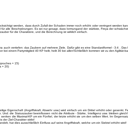
rücksichtigt werden, dass durch Zufall der Schaden immer noch erhöht oder verringert werden ka
l für alle Beschwörungen. Es sei nur gesagt, dass Iormungand der stärkste, Freya der schwäch
zauber für die Charaktere, und die Berechnung ist wirklich einfach.
uch vertiefen: das Zaubern auf mehrere Ziele. Dafür gibt es eine Standardformel - 3:4 . Das
 bei einem Partymitglied 40 KP heilt, heilt 30 bei allen!Schließlich kommen wir zu den Agilität-
 Spruches + 15)
s + 20)
ilige Eigenschaft (Angriffskraft, Abwehr usw.) wird einfach um ein Drittel erhöht oder gesenkt.
. Und: die Statuszauber beeinflussen nicht die Attribute - Stärke, Intelligenz usw. bleiben gle
 senken die Maximal-KP um ein Fünftel, der letzte erhöht sie um den selben Wert. Im Gegensatz 
der Ziel-Charakter stirbt!
lt, hat dies ausschließlich Einfluss auf seine Angriffskraft, welche um ein Siebtel erhöht wird!