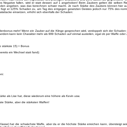
 ins Negative fallen, wird er statt dessen auf 1 angehoben! Beim Zaubern gelten die selben 
haden angeben, was das berechnen schwer macht. Je nach Stärke des Zaubers können hier au
n, fügt er 125% Schaden zu, am Tag des entgegen gesetzten Geistes jedoch nur 75% des norm
ialattacke einsetzen, erhöht sich ebenfalls der Schaden:
adenbonus mehr! Wenn ein Zauber auf die Klinge gesprochen wird, verdoppelt sich der Schaden mi
außerdem kann kein Charakter mehr als 999 Schaden auf einmal austeilen, egal ob per Waffe oder 
ie stärkste 15) + Bonus
reits ein Wechsel statt fand):
ni:
rke als Lise hat, diese wiederum eine höhere als Kevin usw.
e Stärke, aber die stärksten Waffen!
-Klasse) hat die schwächste Waffe, aber da er die höchste Stärke erreichen kann, übersteigt seine