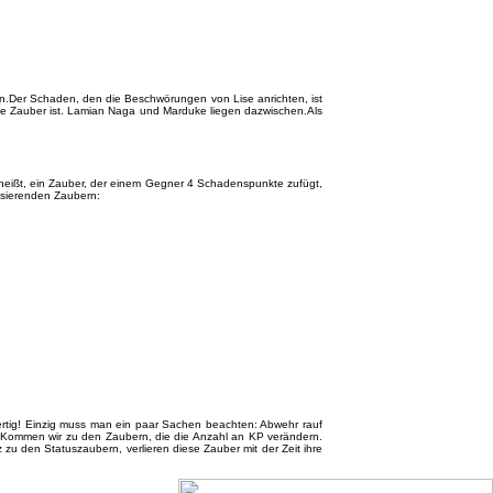
nn.Der Schaden, den die Beschwörungen von Lise anrichten, ist
ste Zauber ist. Lamian Naga und Marduke liegen dazwischen.Als
 heißt, ein Zauber, der einem Gegner 4 Schadenspunkte zufügt,
basierenden Zaubern:
 Fertig! Einzig muss man ein paar Sachen beachten: Abwehr rauf
ich!Kommen wir zu den Zaubern, die die Anzahl an KP verändern.
zu den Statuszaubern, verlieren diese Zauber mit der Zeit ihre