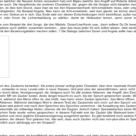
an (welcher die Navarre Armee verzaubert hat) und Bigieu (welche den Angriff auf Rolante lei
ser auch. Die Hauptfeinde der anderen Charaktere, die, gegen die die Gruppe nicht kämpfen mus
len, ist dies kein Grund, dass man sie bei den Klassenwechseln licht-entwickeln muss, oder umg
ähigkeiten. Als Beispiel Angela: Man kann sie licht-entwickeln, weil man glaubt, sie könne dan
hon von Geburt an in sich. Das Ende wird von diesen Entscheidungen nicht beeinflusst, außer n
oder Kevin die Lichtentwicklung zu wählen, damit sie Heilzauber lernen, wenn sonst ke
ie zum Beispiel die drei Jungs, die drei Mädels, Duran/Lise/Kevin usw., dann solltest Du Dir bewu
ktere auch wirklich zusammen kommen... aber das muss jeder für sich selber wissen, viele werde
it den Beziehungskisten machen sollen..? Die Dialoge zwischen Duran und Angela sollte man ab
eich des Zauberns bemerken. Als erstes einmal verfügt jeder Charakter über eine maximale Anzah
en, entweder in neue Levels oder in neue Klassen. Und jetzt eine der wesentlichsten, wenn nich
r durch diese Verzögerungzeit, die übrigens auch für alle andere Aktionen, wie Angriff, den Eins
e mehr MP ein Zauber kostet, desto länger braucht es auch, bis der Spruch gesprochen wurde. 
cht, während das Menü offen ist, das heißt, man kann einen Zauber sprechen, das Menü öffnen
n Aktionen. Während (wichtiges Wort in diesem Text) der Zaubernde sich noch auf den Spruch vorbe
dieser wird jedoch erst nach dem Sprechen des Spruches verrechnet - die Auswirkung des Zaubers
 ebenfalls als vollwertige Aktion, ebenso die der Gegner. Jedoch haben Spezialattacken keine 
schen Seite wurde vorher gesprochen: in diesem Fall wirkt erst der Zauber (die Wartezeit beim
sofort und ohne jegliche Einsatzverzögerung ausgeführt werden. Es gibt bestimmt noch weitere 
te jedem, der diesen Text gelesen hat, klar sein, dass auch Zauber nicht das non-plus-ultra im Sp
atürlich auch abhängig von der Gruppe)?
rden: man nimmt die Angriffskraft des jeweiligen Charakters und zieht davon die gegnerische V