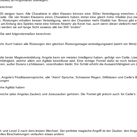
llist) an Angriffskraft überlegen!
erechnet:
300 steigen kann. Alle Charaktere in allen Klassen können eine 300er Verteidigung erreichen, n
 Carlie. Die vier finalen Klassens eines Charakters haben immer eine gleich hohe Vitalität (nu
Rüstungen erhalten besser Verteidigung, wenn der Charakter mehr Vitalität hat. Bonus gibt e
 am Anfang des Spieles meist eine höhere Abwehr als Kevin hat, auch wenn dieser vielleicht meh
o werden sie auf lange Sicht sowieso alle bei 300 "enden".
 Sie wird folgendermaßen berechnet:
hr. Auch haben alle Rüstungen den gleichen Rüstungsmagie-verteidigungswert (welch ein Wort):
nz die beste Magieverteididung. Angela kann am meisten Intelligenz haben, gefolgt von Carlie,
fähigkeit, welche allein von Agilität beeinflusst wird. Eine richtige Formel dafür ist noch b
kteren, außer Durans Lichtklassen, vorenthalten bleibt. Ein Schild erhöht die Ausweichfähigkeit um
e, Angela's Finalklassensprüche, alle "Atem"-Sprüche, Schwarzer Regen, Giftblasen und Carlie'
örungen
ohe Agilität haben
üche (also Angelas Zauber) und Jutsuzauber gehören. Die Formel gilt jedoch auch für Carlie's 
h und Level 3 nach dem letzten Wechsel. Der perfekte magische Angriff ist der Zauber, den Ange
arlies Beschwörungen verlaufen etwas anders: