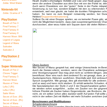
Heath (Carlie’s ehemaliges Vorbild) und Lise und Hawk gegen Jag
Zelda: Wind Waker
wenn der andere Charakter aus dem Duo mit von der Partie ist, die
Auch wenn Charaktere von der "guten" Seite in der Partie mitspie
Gesinnung zu tun hat, sondern lediglich mit den zu erlernenden F
Nintendo 64
entwickeln, weil man glaubt, sie habe die dunklen Fähigkeiten sc
Zelda: Ocarina of T.
haben. So kann es zum Beispiel notwendig werden, bei Duran 
Helden/
Gruppenkombinationen
).
PlayStation
Solltest Du mit einer Gruppe spielen, wo es keinerlei Paare gibt, w
nicht die Möglichkeit besteht, dass zwei zusammengehörende Chara
Breath of Fire 3
durchzocken, aber wozu hätte sich Square dann die vielen Mühen m
Final Fantasy 7
Final Fantasy 8
Final Fantasy 9
Harvest Moon: BtN
Legend of Legaia
Legend of Mana
Suikoden
Suikoden 2
PlayStation 2
Disgaea
Übers Zaubern
Super Nintendo
Wer Secret of Mana gespielt hat, wird einige Unterschiede im Ber
Breath of Fire 2
durch die Geister erlernt, sondern, wenn die Charaktere aufsteig
eine Verzögerungszeit! Das mag jetzt nicht so schlimm klingen, abe
Chrono Trigger
beeinflusst. Aber eins nach dem anderen! Es sei gesagt, dass, j
Final Fantasy 5
Zaubersprechers, Aktionen ausführen. Ebenfalls wird Zeit verbrau
Harvest Moon
Spruch ausgeführt. Wie gesagt, dies gilt ebenfalls für alle andere
und so was) und kann nicht sterben. Er erhält weiterhin Schaden, 
Illusion of Time
Die Spezialattacken der Stufe 2 und 3 der Hauptcharaktere gelten
Lufia 2 (RI)
sie werden sofort ausgeführt... außer, ein Zauber von der gegneri
Lufia 2 (RL)
höhere Priorität als Zauber haben Gegenstände, wie Bonbons, die 
Sailor Moon
nicht, ob ich selber schon alles darüber weiß! Auf jeden Fall soll
nicht in der selben Zeit mit Waffen viel mehr Schaden anrichten (n
Secret of Ever. (RI)
Secret of Ever. (RL)
Berechnugen und Modifikationen
Secret of Mana
Schadensberechnung
Der Schaden einer normalen Attacke kann sehr leicht berechnet we
Seiken Densetsu 3