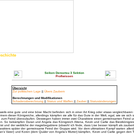
schichte
Seiken Densetsu 3 Sektion
Profiwissen
Übersicht
Zur politischen Lage
||
Übers Zaubern
Berechnungen und Modifikationen
Schadensberechnung
||
Status und Waffen
||
Zauber
||
Statusänderungen
eweils eine gute und eine böse Macht befinden sich in einer Art Krieg oder etwas vergleichbare
m dieser Königreiche, allerdings kämpfen sie alle für das Gute in der Welt, egal, wie sie sich
und zum Feind überzulaufen. Deswegen haben immer zwei Charaktere einen gemeinsamen Feind und
. So bekämpfen Duran und Angela das Königreich Altena, Kevin und Carlie das Biestkönigrei
ist und der weibliche der magiebegabtere (obwohl ich finde, dass Lise besser kämpft als zaube
rakters später der gemeinsame Feind der Gruppe wird. Vor dem ultimativen Kampf warten allerdi
’s Vater) und Koren (dem Quäler von Angela’s Mutter) kämpfen, Kevin und Carlie gegen den T