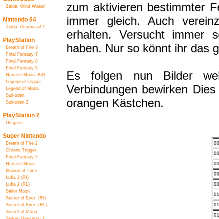
zum aktivieren bestimmter F
Zelda: Wind Waker
immer gleich. Auch vereinz
Nintendo 64
Zelda: Ocarina of T.
erhalten. Versucht immer 
PlayStation
haben. Nur so könnt ihr das 
Breath of Fire 3
Final Fantasy 7
Final Fantasy 8
Final Fantasy 9
Es folgen nun Bilder we
Harvest Moon: BtN
Legend of Legaia
Verbindungen bewirken Dies 
Legend of Mana
Suikoden
orangen Kästchen.
Suikoden 2
PlayStation 2
Disgaea
Super Nintendo
00
Breath of Fire 2
Chrono Trigger
00
Final Fantasy 5
00
Harvest Moon
Illusion of Time
00
Lufia 2 (RI)
00
Lufia 2 (RL)
Sailor Moon
01
Secret of Ever. (RI)
01
Secret of Ever. (RL)
Secret of Mana
01
Seiken Densetsu 3