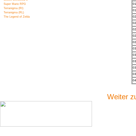
01
Super Mario RPG
Terranigma (RI)
01
Terranigma (RL)
02
The Legend of Zelda
02
02
02
02
03
03
03
03
03
04
Weiter z