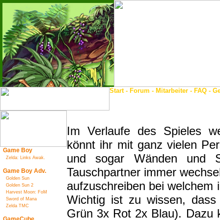
Start
-
Forum
-
Mitarbeiter
-
FAQ
-
Ge
Im Verlaufe des Spieles we
könnt ihr mit ganz vielen P
Game Boy
und sogar Wänden und St
Zelda: Links Awak.
Tauschpartner immer wechsel
Game Boy Adv.
Golden Sun
aufzuschreiben bei welchem 
Golden Sun 2
Harvest Moon: FoM
Wichtig ist zu wissen, dass
Sword of Mana
Zelda TMC
Grün 3x Rot 2x Blau). Dazu 
GameCube