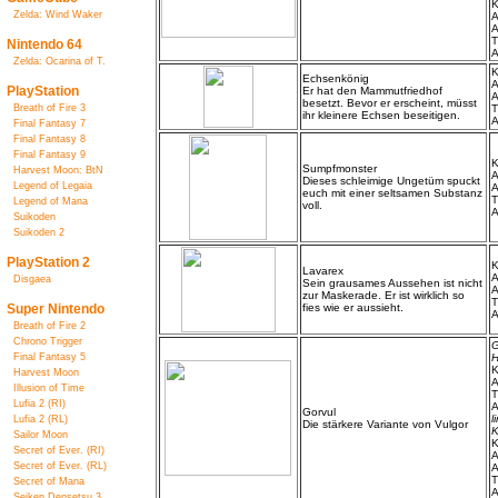
K
Zelda: Wind Waker
A
A
T
Nintendo 64
A
Zelda: Ocarina of T.
K
Echsenkönig
A
PlayStation
Er hat den Mammutfriedhof
A
besetzt. Bevor er erscheint, müsst
Breath of Fire 3
T
ihr kleinere Echsen beseitigen.
A
Final Fantasy 7
Final Fantasy 8
Final Fantasy 9
K
Sumpfmonster
Harvest Moon: BtN
A
Dieses schleimige Ungetüm spuckt
Legend of Legaia
A
euch mit einer seltsamen Substanz
T
Legend of Mana
voll.
A
Suikoden
Suikoden 2
PlayStation 2
K
Lavarex
A
Disgaea
Sein grausames Aussehen ist nicht
A
zur Maskerade. Er ist wirklich so
T
Super Nintendo
fies wie er aussieht.
A
Breath of Fire 2
Chrono Trigger
G
Final Fantasy 5
H
K
Harvest Moon
A
Illusion of Time
T
Lufia 2 (RI)
A
Gorvul
l
Lufia 2 (RL)
Die stärkere Variante von Vulgor
K
Sailor Moon
K
Secret of Ever. (RI)
A
Secret of Ever. (RL)
A
T
Secret of Mana
A
Seiken Densetsu 3