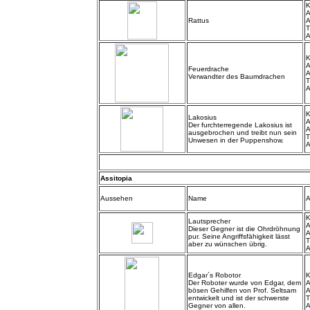
K
A
Rattus
A
T
A
K
A
Feuerdrache
A
Verwandter des Baumdrachen
T
A
K
Lakosius
A
Der furchterregende Lakosius ist
A
ausgebrochen und treibt nun sein
T
Unwesen in der Puppenshow.
A
Assitopia
Aussehen
Name
A
K
Lautsprecher
A
Dieser Gegner ist die Ohrdröhnung
A
pur. Seine Angriffsfähigkeit lässt
T
aber zu wünschen übrig.
A
Edgar´s Robotor
K
Der Roboter wurde von Edgar, dem
A
bösen Gehilfen von Prof. Seltsam
A
entwickelt und ist der schwerste
T
Gegner von allen.
A