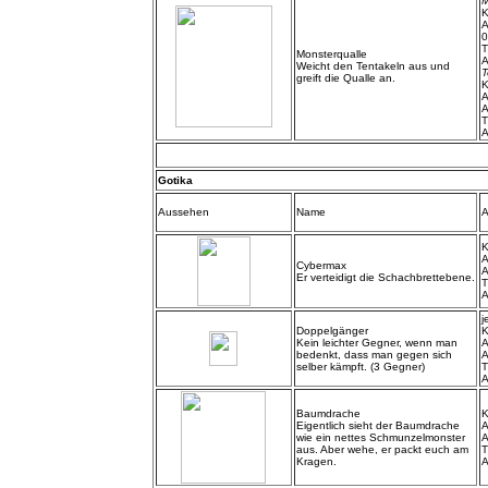
M
K
A
0
T
Monsterqualle
A
Weicht den Tentakeln aus und
T
greift die Qualle an.
K
A
A
T
A
Gotika
Aussehen
Name
A
K
A
Cybermax
A
Er verteidigt die Schachbrettebene.
T
A
j
Doppelgänger
K
Kein leichter Gegner, wenn man
A
bedenkt, dass man gegen sich
A
selber kämpft. (3 Gegner)
T
A
Baumdrache
K
Eigentlich sieht der Baumdrache
A
wie ein nettes Schmunzelmonster
A
aus. Aber wehe, er packt euch am
T
Kragen.
A