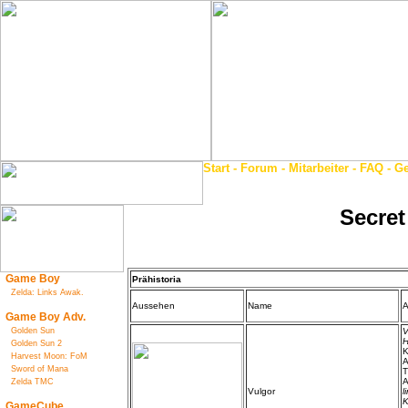
Start
-
Forum
-
Mitarbeiter
-
FAQ
-
Ge
Secret
Game Boy
Prähistoria
Zelda: Links Awak.
Aussehen
Name
A
Game Boy Adv.
Golden Sun
V
H
Golden Sun 2
K
Harvest Moon: FoM
A
Sword of Mana
T
A
Zelda TMC
Vulgor
l
K
GameCube