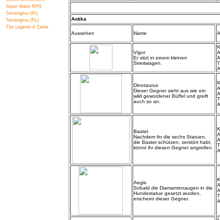
Super Mario RPG
Terranigma (RI)
Antika
Terranigma (RL)
The Legend of Zelda
Aussehen
Name
A
K
Vigor
A
Er sitzt in einem kleinen
A
Streitwagen.
T
A
K
Dinotaurus
A
Dieser Gegner sieht aus wie ein
A
wild gewordener Büffel und greift
T
auch so an.
A
K
Bastet
A
Nachdem ihr die sechs Statuen,
A
die Bastet schützen, zerstört habt,
T
könnt ihr diesen Gegner angreifen.
A
K
Aegis
A
Sobald die Diamantenaugen in die
A
Hundestatue gesetzt wurden,
T
erscheint dieser Gegner.
A