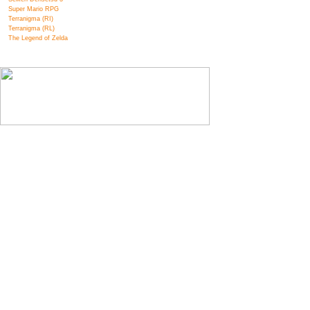
Super Mario RPG
Terranigma (RI)
Terranigma (RL)
The Legend of Zelda