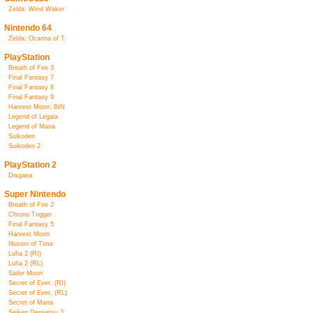
Zelda: Wind Waker
Nintendo 64
Zelda: Ocarina of T.
PlayStation
Breath of Fire 3
Final Fantasy 7
Final Fantasy 8
Final Fantasy 9
Harvest Moon: BtN
Legend of Legaia
Legend of Mana
Suikoden
Suikoden 2
PlayStation 2
Disgaea
Super Nintendo
Breath of Fire 2
Chrono Trigger
Final Fantasy 5
Harvest Moon
Illusion of Time
Lufia 2 (RI)
Lufia 2 (RL)
Sailor Moon
Secret of Ever. (RI)
Secret of Ever. (RL)
Secret of Mana
Seiken Densetsu 3