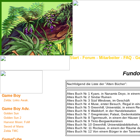
Start
-
Forum
-
Mitarbeiter
-
FAQ
-
Ge
Fundo
Nachfolgend die Liste der "Alten Bücher":
Altes Buch Nr. 1 Kyaro, in Nanamis Doyo, in eine
Game Boy
Altes Buch Nr. 2 Sindar Ruinen
Zelda: Links Awak.
Altes Buch Nr. 3 Süd Windows, im Geschäft
Altes Buch Nr. 4 Muse, erster Besuch, Regal in 
Altes Buch Nr. 5 Greenhill, Universität, in einem R
Game Boy Adv.
Altes Buch Nr. 6 Walddorf, in der Handelsstation
Golden Sun
Altes Buch Nr. 7 Gregminster, Palast, Gedenkstätte
Altes Buch Nr. 8 Tigermouth, in einem der Häuser 
Golden Sun 2
Altes Buch Nr. 9 Tinto-Bergwerksminen
Harvest Moon: FoM
Altes Buch Nr. 10 Greenhill, Universitätsbibliothe
Sword of Mana
Altes Buch Nr: 11 Rockaxe, in einem der Räume d
Zelda TMC
Altes Buch Nr. 12 Von einem Bürger in der Tavern
GameCube